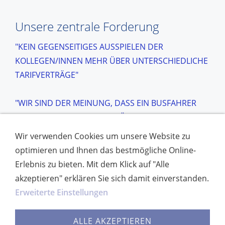
Unsere zentrale Forderung
"KEIN GEGENSEITIGES AUSSPIELEN DER
KOLLEGEN/INNEN MEHR ÜBER UNTERSCHIEDLICHE
TARIFVERTRÄGE"
"WIR SIND DER MEINUNG, DASS EIN BUSFAHRER
EIN BUSFAHRER IST, UNABHÄNGIG DAVON, OB
KOMMUNAL ODER PRIVAT BESCHÄFTIGT."
Wir verwenden Cookies um unsere Website zu
optimieren und Ihnen das bestmögliche Online-
Erlebnis zu bieten. Mit dem Klick auf "Alle
Letzte Änderung am Samstag, 16. August 2025 um
akzeptieren" erklären Sie sich damit einverstanden.
13:15:25 Uhr.
Erweiterte Einstellungen
ALLE AKZEPTIEREN